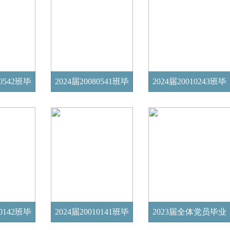
80542班毕
2024届20080541班毕
2024届20010243班毕
留念
业合影留念
业合影留念
10142班毕
2024届20010141班毕
2023届全体党员毕业