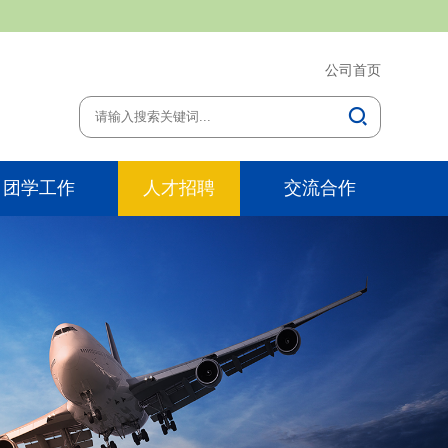
公司首页
团学工作
人才招聘
交流合作