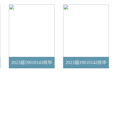
合影留念
业合影留念
2023届19010143班毕
2023届19010142班毕
业合影留念
业合影留念