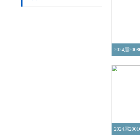
2024届200
业合影
2024届200