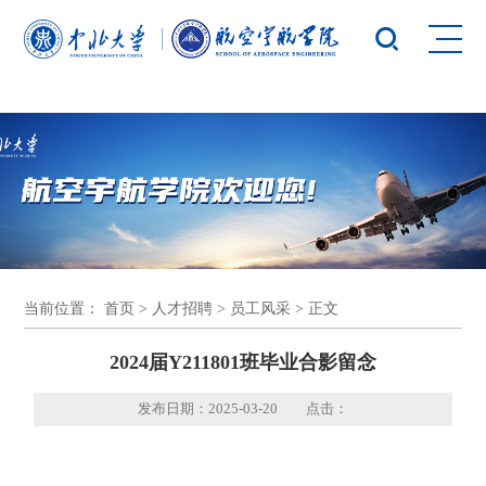
yl23455永利(集团)股份有限公司官网
当前位置：
首页
>
人才招聘
>
员工风采
> 正文
2024届Y211801班毕业合影留念
发布日期：2025-03-20 点击：