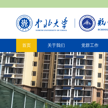
首页
关于我们
党群工作