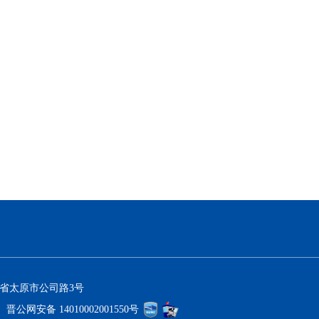
西省太原市公司路3号
晋公网安备 14010002001550号