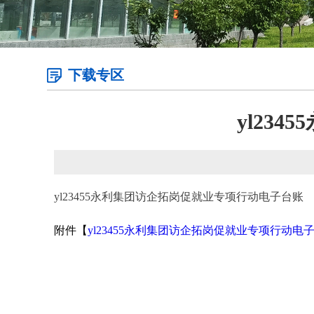
下载专区
yl23
yl23455永利集团访企拓岗促就业专项行动电子台账
附件【
yl23455永利集团访企拓岗促就业专项行动电子台