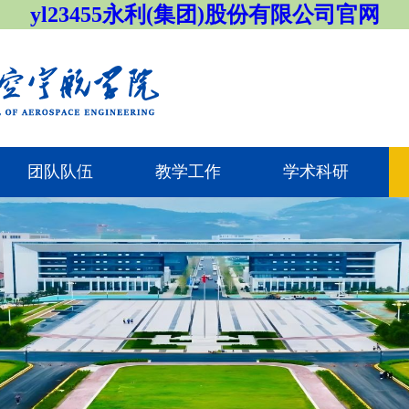
yl23455永利(集团)股份有限公司官网
团队队伍
教学工作
学术科研