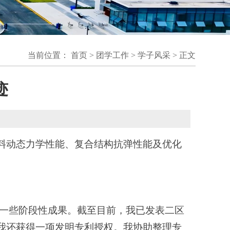
当前位置：
首页
>
团学工作
>
学子风采
> 正文
迹
、材料动态力学性能、复合结构抗弹性能及优化
一些阶段性成果。截至目前，我已发表二区
篇。此外，我还获得一项发明专利授权。我协助整理专