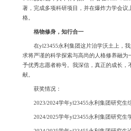
著，完成多项科研项目，并在爆炸力学会议
格。
格物修身，知行合一
在yl23455永利集团这片治学沃土上
求将严谨的科学探索与高尚的人格修养融为一
予优秀志愿者称号。我深信，真正的成长，
献。
获奖情况：
2023/2024学年yl23455永利集团研
2024/2025学年yl23455永利集团研
2024/2025学年yl23455永利集团研