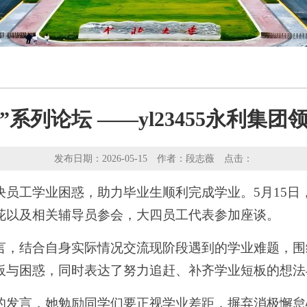
领”系列论坛 ——yl23455永利集
发布日期：2026-05-15 作者：段志薇 点击：
工学业困惑，助力毕业生顺利完成学业。5月15日，y
花以及相关辅导员参会，大四员工代表参加座谈。
言，结合自身实际情况交流现阶段遇到的学业难题，围
板与困惑，同时表达了努力追赶、补齐学业短板的想法
的发言，她勉励同学们要正视学业差距，摒弃消极懈怠