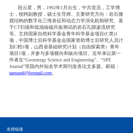
段云星，男，
199
2
年
1
月出生，中共党员，工学博
士，校聘副教授，硕士生导师。主要研究方向：岩石微
观结构的数字化三维表征和动态力学演化机制研究、基
于
CT
扫描和低场核磁共振测试的岩石孔隙渗流研究
等。主持国家自然科学基金青年科学基金项目
(C
类
)
1
项，中国博士后科学基金会国家资助博士后研究人员计
划
C
档
1
项，山西省基础研究计划（自由探索类）青年
项目
1
项，并参与多项横向和纵向项目。近年来以第一
作者在
“Geoenergy Science and Engineering”
、
“SPE
Journal”
等国内外知名学术期刊发表论文多篇。邮箱：
tansund@foxmail.com
。
友情链接