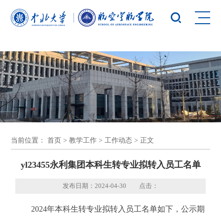
yl23455永利(集团)股份有限公司官网
当前位置：
首页
>
教学工作
>
工作动态
> 正文
yl23455永利集团本科生转专业拟转入员工名单
发布日期：2024-04-30 点击：
2024年本科生转专业拟转入员工名单如下，公示期