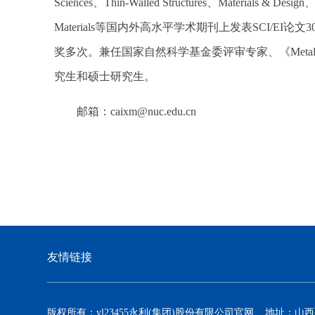
Sciences、Thin-Walled Structures、Materials & Design、Ma
Materials等国内外高水平学术期刊上发表SCI
奖多次。兼任国家自然科学基金委评审专家、《Met
究生和硕士研究生。
邮箱：caixm@nuc.edu.cn
友情链接
版权所有：yl23455永利(集团)股份有限公司官网 地址：山