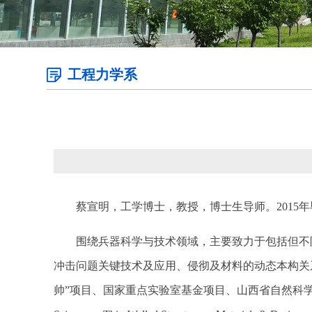
工程力学系
蔡宣明，工学博士，教授，博士生导师。2015
围绕兵器科学与技术领域，主要致力于包括但不
冲击问题关键技术及应用、侵彻及材料的动态本构关
帅”项目、国家重点实验室基金项目、山西省自然科学基金面上项目