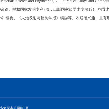
terials Science and Engineering A、Journal of Alloys and Compound
/EI论文30余篇。授权国家发明专利7项，出版国家级学术专著1部
als》编委、《火炮发射与控制学报》编委等。欢迎感兴趣、且
西省太原市公司路3号