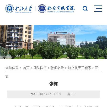
yl23455永利(集团)股份有限公司官网
当前位置：
首页
>
团队队伍
>
教师名录
>
航空航天工程系
> 正
文
张栋
发布日期：2023-11-09 点击：