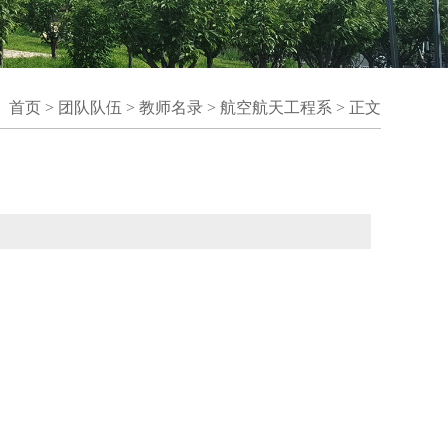
：
首页
>
团队队伍
>
教师名录
>
航空航天工程系
> 正文