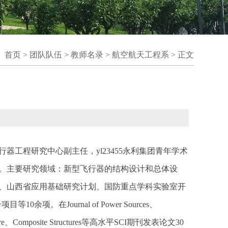
：
首页
>
团队队伍
>
教师名录
>
航空航天工程系
> 正文
器工程研究中心副主任，yl23455永利集团青年学术
位。主要研究领域：新型飞行器的结构设计和总体设
、山西省应用基础研究计划、国防重点学科实验室开
ournal of Power Sources、
 Structure、Composite Structures等高水平SCI期刊发表论文30