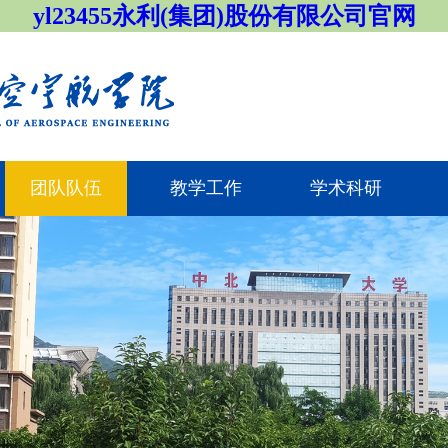
yl23455永利(集团)股份有限公司官网
团队队伍
教学工作
学术科研