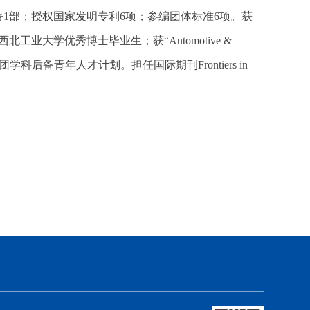
著1部；授权国家发明专利6项；参编团体标准6项。获
学优秀博士毕业生；获“Automotive &
5永利集团学科后备青年人才计划。担任国际期刊Frontiers in