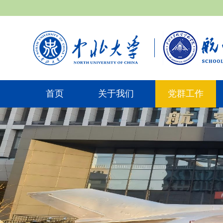
首页
关于我们
党群工作