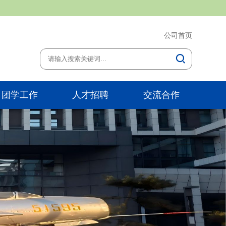
公司首页
团学工作
人才招聘
交流合作