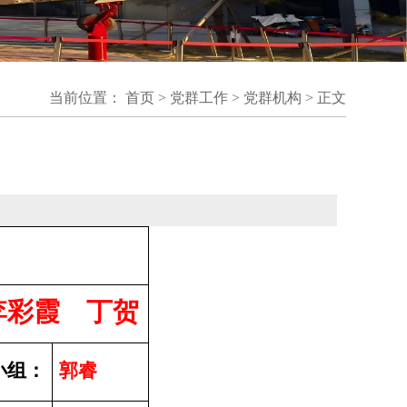
当前位置：
首页
>
党群工作
>
党群机构
> 正文
李
彩
霞 丁贺
小组：
郭睿