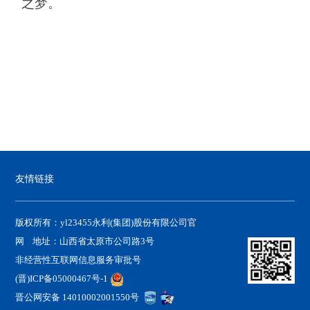
之梦。
友情链接
版权所有：yl23455永利(集团)股份有限公司官
网 地址：山西省太原市公司路3号
非经营性互联网信息服务审批号
(晋)ICP备05000467号-1
晋公网安备 14010002001550号