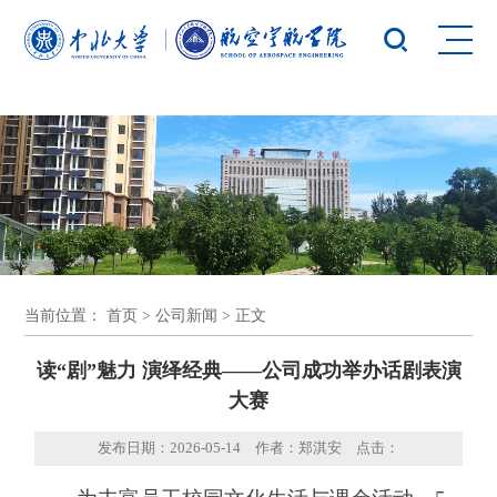
yl23455永利(集团)股份有限公司官网
当前位置：
首页
>
公司新闻
> 正文
读“剧”魅力 演绎经典——公司成功举办话剧表演
大赛
发布日期：2026-05-14 作者：郑淇安 点击：